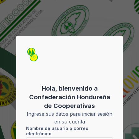
Salta al contenido principal
Saltar a creación de una nueva cuenta
Hola, bienvenido a
Confederación Hondureña
de Cooperativas
Ingrese sus datos para iniciar sesión
en su cuenta
Nombre de usuario o correo
Nombre de usuario o correo electrónico
electrónico